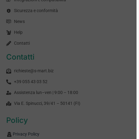
Sicurezza e conformità
News
Help
Contatti
Contatti
richieste@s-mart.biz
+39 055 43 03 52
Assistenza lun–ven | 9:00 – 18:00
Via E. Spinucci, 39/41 – 50141 (FI)
Policy
Privacy Policy