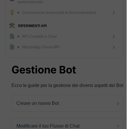
automatizzato
Conoscenze essenziali di Acconsentobot
RIFERIMENTI API
API Contatti e Chat
WhatsApp Cloud API
Gestione Bot
Ecco le guide per la gestione dei diversi aspetti dei Bot
Creare un nuovo Bot
Modificare il tuo Flusso di Chat