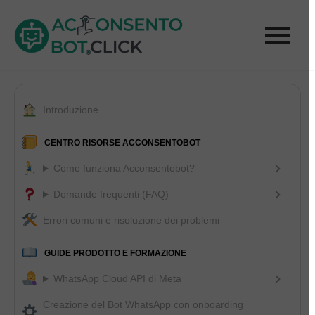
Introduzione
CENTRO RISORSE ACCONSENTOBOT
Come funziona Acconsentobot?
Domande frequenti (FAQ)
Errori comuni e risoluzione dei problemi
GUIDE PRODOTTO E FORMAZIONE
WhatsApp Cloud API di Meta
Creazione del Bot WhatsApp con onboarding