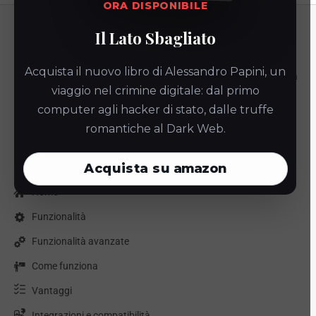
ORA DISPONIBILE
Il Lato Sbagliato
AcconsentoBot.click
Piattaforma per la
creazione e gestione di chatbot
pensata per
Acquista il nuovo libro di Alessandro Papini, un
automatizzare comunicazioni, informative e processi digitali. Una
viaggio nel crimine digitale: dal primo
soluzione flessibile per aziende, professionisti e web agency che
computer agli hacker di stato, dalle truffe
vogliono migliorare l’interazione con gli utenti senza competenze
romantiche al Dark Web.
tecniche.
Acquista su
amazon
Sitemap
Home
Funzionalità
Funzionalità avanzate
Come funziona
Vantaggi
Integrazioni e compatibilità