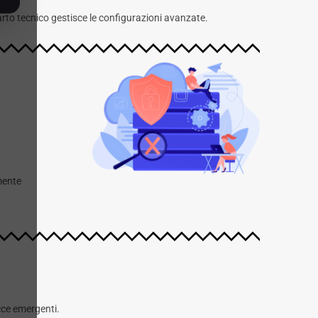
arto tecnico gestisce le configurazioni avanzate.
mente
cce emergenti.