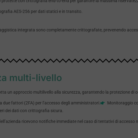
 protette con crittografia end-to-end per garantire la massima riservatez
ografia AES-256 per dati statici e in transito.
saggistica integrata sono completamente crittografate, prevenendo access
a multi-livello
a un approccio multilivello alla sicurezza, garantendo la protezione di
 due fattori (2FA) per l’accesso degli amministratori.
Monitoraggio con
ri dei dati con crittografia sicura.
dell’azienda ricevono notifiche immediate nel caso di tentativi di access