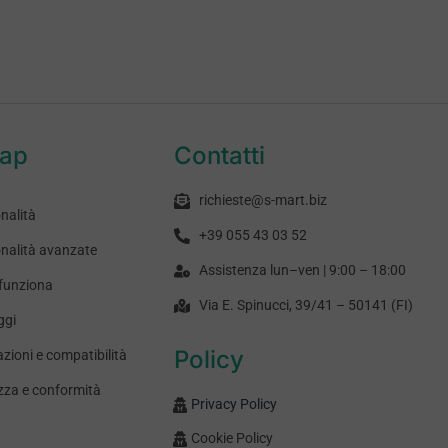
map
Contatti
richieste@s-mart.biz
nalità
+39 055 43 03 52
nalità avanzate
Assistenza lun–ven | 9:00 – 18:00
funziona
Via E. Spinucci, 39/41 – 50141 (FI)
ggi
Policy
azioni e compatibilità
zza e conformità
Privacy Policy
Cookie Policy