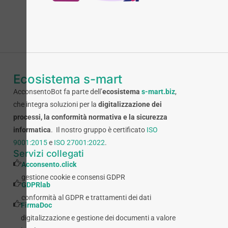
Ecosistema s-mart
AcconsentoBot fa parte dell’
ecosistema
s-mart.biz
,
che integra soluzioni per la
digitalizzazione dei
processi, la conformità normativa e la sicurezza
informatica
. Il nostro gruppo è certificato
ISO
9001:2015
e
ISO 27001:2022
.
Servizi collegati
Acconsento.click
gestione cookie e consensi GDPR
GDPRlab
conformità al GDPR e trattamenti dei dati
FirmaDoc
digitalizzazione e gestione dei documenti a valore