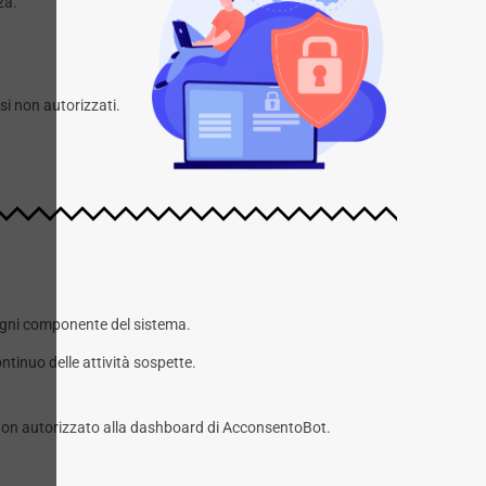
za.
i non autorizzati.
 ogni componente del sistema.
tinuo delle attività sospette.
o non autorizzato alla dashboard di AcconsentoBot.