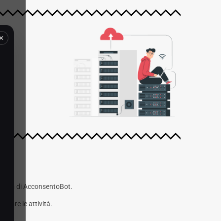
×
sistema di AcconsentoBot.
torare le attività.