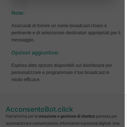
Note:
Assicurati di fornire un nome broadcast chiaro e
pertinente e di selezionare destinatari appropriati per il
messaggio.
Opzioni aggiuntive:
Esplora altre opzioni disponibili sul dashboard per
personalizzare e programmare il tuo broadcast in
modo efficace.
AcconsentoBot.click
Piattaforma per la
creazione e gestione di chatbot
pensata per
automatizzare comunicazioni, informative e processi digitali. Una