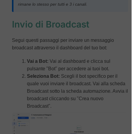
rimane lo stesso per tutti e 3 i canali.
Invio di Broadcast
Segui questi passaggi per inviare un messaggio
broadcast attraverso il dashboard del tuo bot:
Vai a Bot:
Vai al dashboard e clicca sul
pulsante "Bot" per accedere ai tuoi bot.
Seleziona Bot:
Scegli il bot specifico per il
quale vuoi inviare il broadcast. Vai alla scheda
Broadcast sotto la scheda automazione. Avvia il
broadcast cliccando su "Crea nuovo
Broadcast".