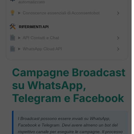
automatizzato
Conoscenze essenziali di Acconsentobot
RIFERIMENTI API
API Contatti e Chat
WhatsApp Cloud API
Campagne Broadcast
su WhatsApp,
Telegram e Facebook
I Broadcast possono essere inviati su WhatsApp,
Facebook e Telegram. Devi avere almeno un bot del
rispettivo canale per eseguire le campagne. Il processo