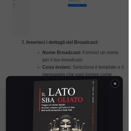
Inserisci i dettagli del Broadcast:
Nome Broadcast:
Fornisci un nome
per il tuo broadcast.
Cosa inviare:
Seleziona il template o il
messaggio che vuoi inviare come
broadcast.
×
A chi inviare:
Scegli il pubblico a cui
vuoi inviare il broadcast dalle opzioni
fornite.