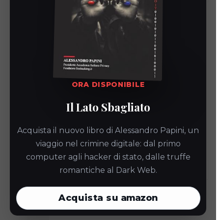
Seleziona la Tempistica:
Decidi quando
inviare il broadcast scegliendo tra "Ora" o
ORA DISPONIBILE
"Dopo".
Il Lato Sbagliato
Crea Broadcast:
Dopo aver compilato tutti i
dettagli necessari, clicca sul pulsante "Crea
Acquista il nuovo libro di Alessandro Papini, un
Broadcast" per inviare il broadcast.
viaggio nel crimine digitale: dal primo
computer agli hacker di stato, dalle truffe
romantiche al Dark Web.
Acquista su
amazon