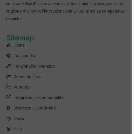
soluzione flessibile per aziende, professionisti e web agency che
vogliono migliorare l’interazione con gli utenti senza competenze
tecniche.
Sitemap
Home
Funzionalità
Funzionalità avanzate
Come funziona
Vantaggi
Integrazioni e compatibilità
Sicurezza e conformità
News
Help