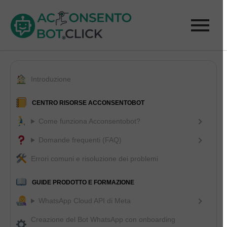
Introduzione
CENTRO RISORSE ACCONSENTOBOT
Come funziona Acconsentobot?
Domande frequenti (FAQ)
Errori comuni e risoluzione dei problemi
GUIDE PRODOTTO E FORMAZIONE
WhatsApp Cloud API di Meta
Creazione del Bot WhatsApp con onboarding