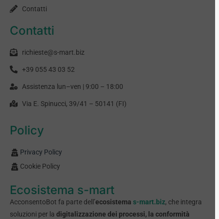
Contatti
Contatti
richieste@s-mart.biz
+39 055 43 03 52
Assistenza lun–ven | 9:00 – 18:00
Via E. Spinucci, 39/41 – 50141 (FI)
Policy
Privacy Policy
Cookie Policy
Ecosistema s-mart
AcconsentoBot fa parte dell’
ecosistema
s-mart.biz
, che integra
soluzioni per la
digitalizzazione dei processi, la conformità