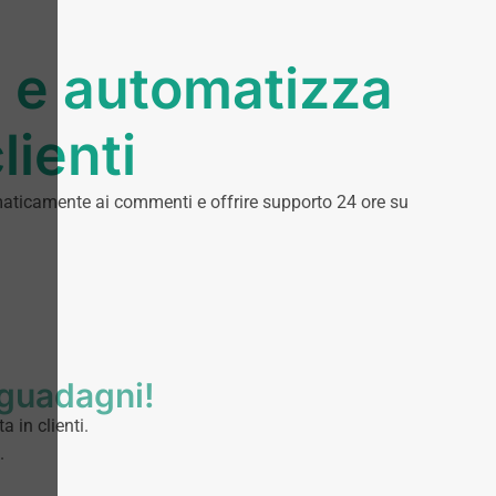
m e automatizza
lienti
omaticamente ai commenti e offrire supporto 24 ore su
 guadagni!
a in clienti.
.