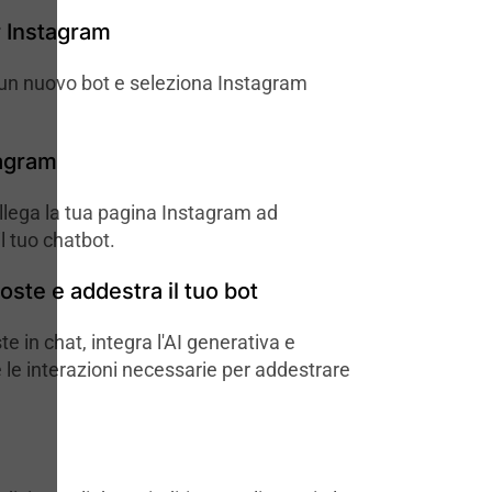
 Instagram
un nuovo bot e seleziona Instagram
tagram
llega la tua pagina Instagram ad
l tuo chatbot.
poste e addestra il tuo bot
te in chat, integra l'AI generativa e
 le interazioni necessarie per addestrare
e