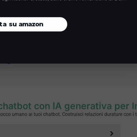
Sondaggi e rilevazioni
ta su
amazon
Giochi a quiz sul brand
Invia codici sconto
chatbot con IA generativa per 
tocco umano ai tuoi chatbot. Costruisci relazioni durature con i tu