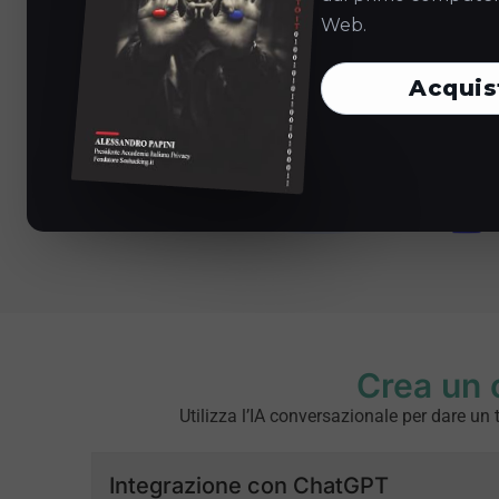
Web.
Acquis
Crea un 
Utilizza l’IA conversazionale per dare un 
Integrazione con ChatGPT