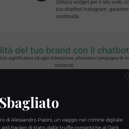
Utilizza widget per il sito web, co
tuo chatbot Instagram, garanten
continuità.
lità del tuo brand con il chatbo
enza significativa ad ogni interazione, attraverso campagne di 
contenuti.
Campagne automatizzate e mirate
 Sbagliato
Risposta automatica ai commenti
ro di Alessandro Papini, un viaggio nel crimine digitale:
Visual Content Showcase
gli hacker di stato, dalle truffe romantiche al Dark