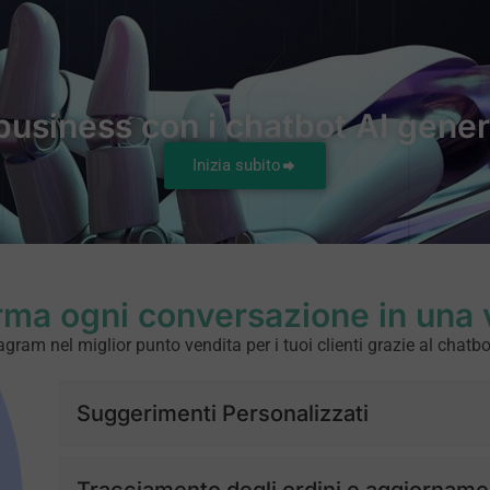
 business con i chatbot AI gene
Inizia subito
rma ogni conversazione in una 
gram nel miglior punto vendita per i tuoi clienti grazie al chatb
Suggerimenti Personalizzati