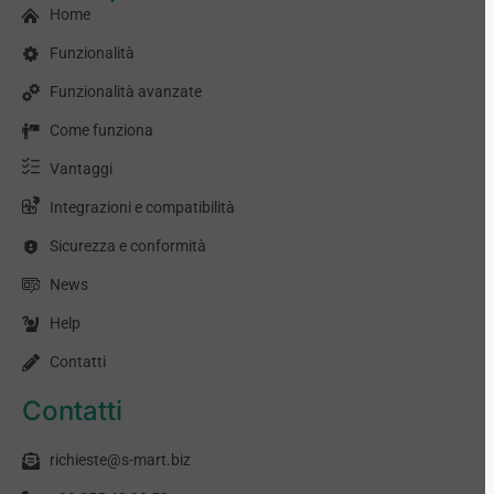
Home
Funzionalità
Funzionalità avanzate
Come funziona
Vantaggi
Integrazioni e compatibilità
Sicurezza e conformità
News
Help
Contatti
Contatti
richieste@s-mart.biz