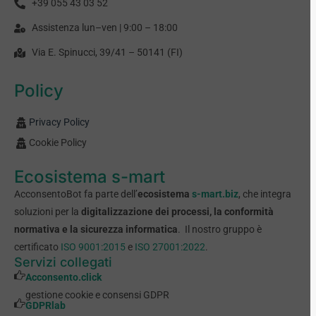
+39 055 43 03 52
Assistenza lun–ven | 9:00 – 18:00
Via E. Spinucci, 39/41 – 50141 (FI)
Policy
Privacy Policy
Cookie Policy
Ecosistema s-mart
AcconsentoBot fa parte dell’
ecosistema
s-mart.biz
, che integra
soluzioni per la
digitalizzazione dei processi, la conformità
normativa e la sicurezza informatica
. Il nostro gruppo è
certificato
ISO 9001:2015
e
ISO 27001:2022
.
Servizi collegati
Acconsento.click
gestione cookie e consensi GDPR
GDPRlab