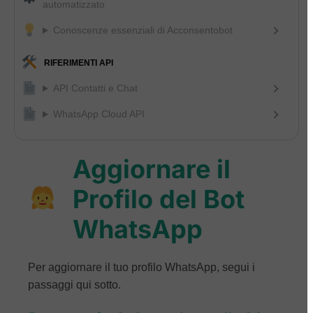
automatizzato
Conoscenze essenziali di Acconsentobot
RIFERIMENTI API
API Contatti e Chat
WhatsApp Cloud API
Aggiornare il
Profilo del Bot
WhatsApp
Per aggiornare il tuo profilo WhatsApp, segui i
passaggi qui sotto.