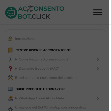
Introduzione
CENTRO RISORSE ACCONSENTOBOT
Come funziona Acconsentobot?
Domande frequenti (FAQ)
Errori comuni e risoluzione dei problemi
GUIDE PRODOTTO E FORMAZIONE
WhatsApp Cloud API di Meta
Creazione del Bot WhatsApp con onboarding