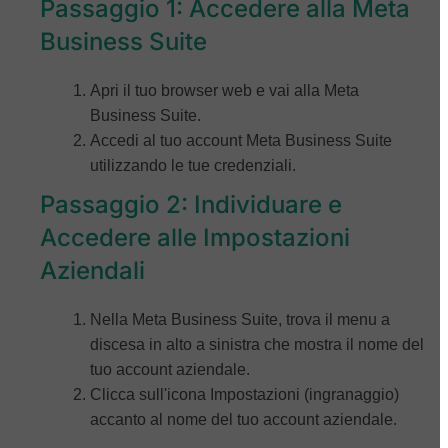
Passaggio 1: Accedere alla Meta
Business Suite
Apri il tuo browser web e vai alla Meta
Business Suite.
Accedi al tuo account Meta Business Suite
utilizzando le tue credenziali.
Passaggio 2: Individuare e
Accedere alle Impostazioni
Aziendali
Nella Meta Business Suite, trova il menu a
discesa in alto a sinistra che mostra il nome del
tuo account aziendale.
Clicca sull'icona Impostazioni (ingranaggio)
accanto al nome del tuo account aziendale.