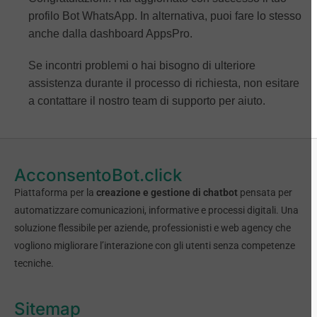
profilo Bot WhatsApp. In alternativa, puoi fare lo stesso
anche dalla dashboard AppsPro.
Se incontri problemi o hai bisogno di ulteriore
assistenza durante il processo di richiesta, non esitare
a contattare il nostro team di supporto per aiuto.
AcconsentoBot.click
Piattaforma per la
creazione e gestione di chatbot
pensata per
automatizzare comunicazioni, informative e processi digitali. Una
soluzione flessibile per aziende, professionisti e web agency che
vogliono migliorare l’interazione con gli utenti senza competenze
tecniche.
Sitemap