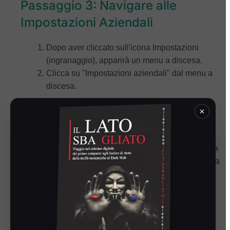
Passaggio 3: Navigare alle
Impostazioni Aziendali
Dopo aver cliccato sull'icona Impostazioni
(ingranaggio), apparirà un menu a discesa.
Clicca su "Impostazioni aziendali" dal menu a
discesa.
Passaggio 4: Accedere a
×
WhatsApp Manager
Nella sezione Impostazioni Aziendali, individua
e clicca su "Account WhatsApp" sotto la scheda
"Account" nella barra laterale.
Seleziona il tuo account WhatsApp e clicca
sulla scheda "Impostazioni" per trovare
WhatsApp Manager.
Apri WhatsApp Manager.