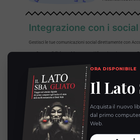
Integrazione con i socia
Gestisci le tue comunicazioni social direttamente con Ac
Compatibilità con Messenger, WhatsApp, Instagram Dir
Creazione di campagne chatbot per il retargeting.
ORA DISPONIBILE
Un utente invia un messaggio su Instagram per chiedere 
per l’acquisto diretto.
Il Lato
Acquista il nuovo lib
dal primo computer a
Integraz
Web.
Collega AcconsentoB