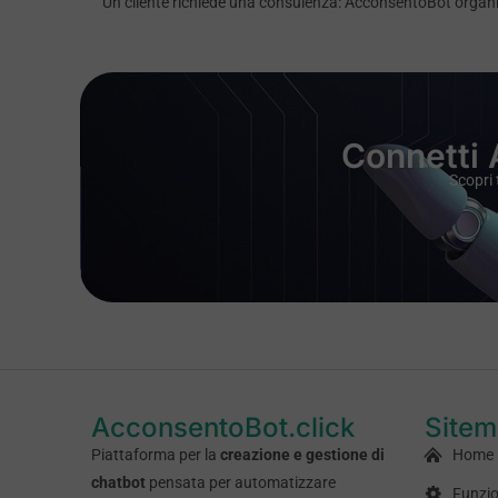
Un cliente richiede una consulenza: AcconsentoBot organiz
Connetti 
Scopri 
AcconsentoBot.click
Site
Piattaforma per la
creazione e gestione di
Home
chatbot
pensata per automatizzare
Funzio