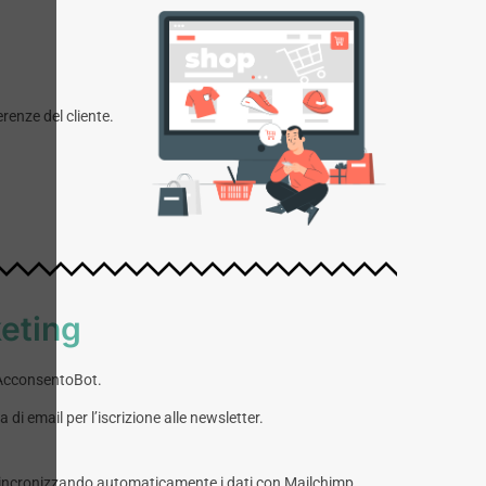
renze del cliente.
keting
i AcconsentoBot.
di email per l’iscrizione alle newsletter.
va, sincronizzando automaticamente i dati con Mailchimp.