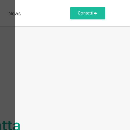
News
Contatti
tta