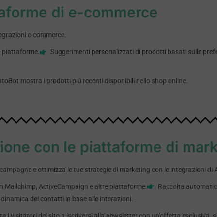
ttaforme di e-commerce
integrazioni e-commerce.
 piattaforme.
Suggerimenti personalizzati di prodotti basati sulle prefe
oBot mostra i prodotti più recenti disponibili nello shop online.
ione con le piattaforme di mar
campagne e ottimizza le tue strategie di marketing con le integrazioni d
n Mailchimp, ActiveCampaign e altre piattaforme.
Raccolta automatica 
inamica dei contatti in base alle interazioni.
 i visitatori del sito a iscriversi alla newsletter con un’offerta esclusi