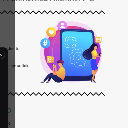
gi diretti.
×
 propone un link
rto
utente.