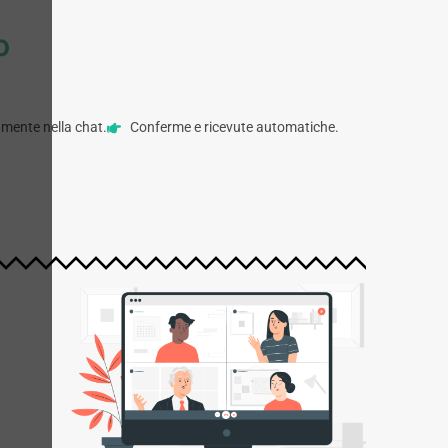
o
mente nella chat.
Conferme e ricevute automatiche.