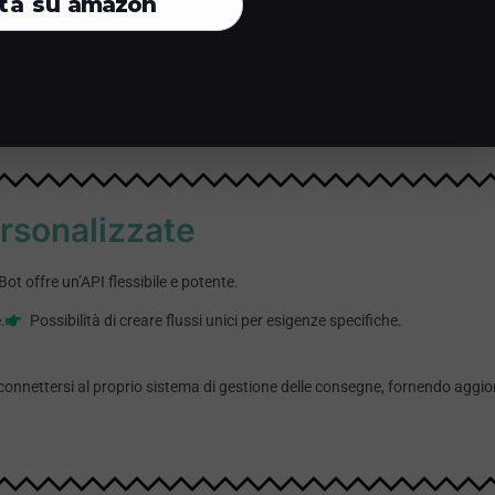
ta su
amazon
n Zendesk, Freshdesk e altre piattaforme di supporto.
Creazione autom
ate alle FAQ e reindirizzamento a un operatore umano se necessario.
ssistenza per un prodotto difettoso: AcconsentoBot crea un ticket in Zende
rsonalizzate
t offre un’API flessibile e potente.
.
Possibilità di creare flussi unici per esigenze specifiche.
r connettersi al proprio sistema di gestione delle consegne, fornendo agg