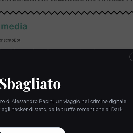
l media
consentoBot.
ect, Telegram e altro.
Risposte automatizzate ai commenti e ai messag
informazioni su un prodotto: AcconsentoBot risponde automaticamente e
 Sbagliato
ro di Alessandro Papini, un viaggio nel crimine digitale:
gli hacker di stato, dalle truffe romantiche al Dark
ione con gli strumenti di suppo
ot con le tue piattaforme di supporto clienti per migliorare l’esperienza 