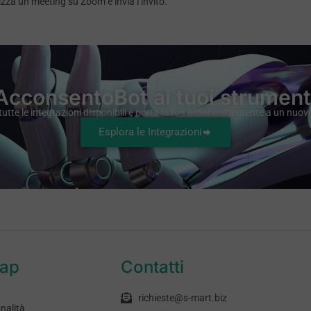
za un meeting su Zoom e invia l’invito.
AcconsentoBot ai tuoi strumenti 
tutte le integrazioni disponibili e porta la tua esperienza utente a un nuovo 
Esplora le Integrazioni
map
Contatti
richieste@s-mart.biz
nalità