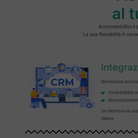
al 
AcconsentoBot è pr
La sua flessibilità ti con
Integra
Sincronizza Acconsen
Compatibilità c
Sincronizzazione
Un cliente avvia un
cliente.