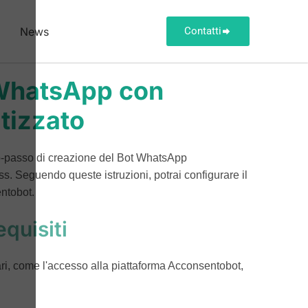
News
Contatti
 WhatsApp con
tizzato
so-passo di creazione del Bot WhatsApp
 Seguendo queste istruzioni, potrai configurare il
ntobot.
equisiti
sari, come l'accesso alla piattaforma Acconsentobot,