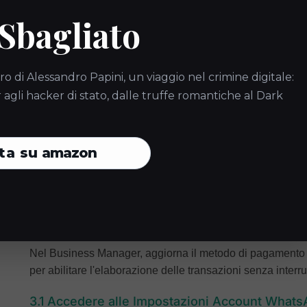
Seleziona tutti i prerequisiti e clicca su "Procedi"
 Sbagliato
Scegli l'onboarding Automatizzato o Manuale. In 
Automatizzato.
Si aprirà una nuova finestra pop-up dove dovrai c
ro di Alessandro Papini, un viaggio nel crimine digitale:
gli hacker di stato, dalle truffe romantiche al Dark
Assicurati di non aver bloccato la finestra pop-up nel tuo brows
Al completamento con successo, il tuo bot sarà 
ta su
amazon
devi aggiornare il tuo metodo di pagamento.
Passaggio 3: Aggiornare il
WhatsApp
Nel Business Manager, aggiorna il metodo di pagamento
per abilitare l'elaborazione delle transazioni senza interru
3.1 Accedere alle Impostazioni Account What