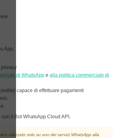
vere
ss App.
 privacy
merciale di WhatsApp
e
alla politica commerciale di
credito) capace di effettuare pagamenti
oni.
ia.
are con il Bot WhatsApp Cloud API.
ere utilizzato solo su uno dei servizi WhatsApp alla