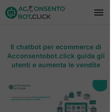
Il chatbot per ecommerce di
Acconsentobot.click guida gli
utenti e aumenta le vendite