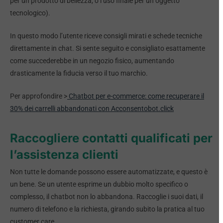
per un prodotto di bellezza, o l’uso finale per un oggetto
tecnologico).
In questo modo l’utente riceve consigli mirati e schede tecniche
direttamente in chat. Si sente seguito e consigliato esattamente
come succederebbe in un negozio fisico, aumentando
drasticamente la fiducia verso il tuo marchio.
Per approfondire >
Chatbot per e-commerce: come recuperare il
30% dei carrelli abbandonati con Acconsentobot.click
Raccogliere contatti qualificati per
l’assistenza clienti
Non tutte le domande possono essere automatizzate, e questo è
un bene. Se un utente esprime un dubbio molto specifico o
complesso, il chatbot non lo abbandona. Raccoglie i suoi dati, il
numero di telefono e la richiesta, girando subito la pratica al tuo
customer care.