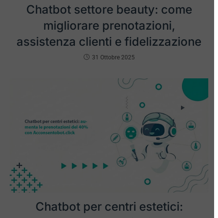
Chatbot settore beauty: come
migliorare prenotazioni,
assistenza clienti e fidelizzazione
31 Ottobre 2025
Chatbot per centri estetici: