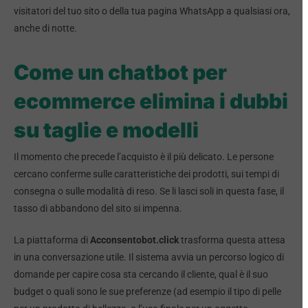
visitatori del tuo sito o della tua pagina WhatsApp a qualsiasi ora,
anche di notte.
Come un chatbot per
ecommerce elimina i dubbi
su taglie e modelli
Il momento che precede l’acquisto è il più delicato. Le persone
cercano conferme sulle caratteristiche dei prodotti, sui tempi di
consegna o sulle modalità di reso. Se li lasci soli in questa fase, il
tasso di abbandono del sito si impenna.
La piattaforma di
Acconsentobot.click
trasforma questa attesa
in una conversazione utile. Il sistema avvia un percorso logico di
domande per capire cosa sta cercando il cliente, qual è il suo
budget o quali sono le sue preferenze (ad esempio il tipo di pelle