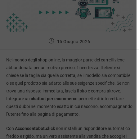
15 Giugno 2026
Nel mondo degli shop online, la maggior parte dei carrelli viene
abbandonata per un motivo preciso: l’incertezza. Il cliente si
chiede se la taglia sia quella corretta, se il modello sia compatibile
o se quel prodotto sia adatto alle sue esigenze specifiche. Se non
trova una risposta immediata, lascia il sito e compra altrove.
Integrare un
chatbot per ecommerce
permette di intercettare
questi dubbi nel momento esatto in cui nascono, accompagnando
l’utente fino alla pagina di pagamento.
Con
Acconsentobot.click
non installi un risponditore automatico
freddo e rigido, ma un vero assistente alla vendita che accoglie i