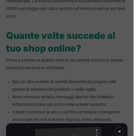
commerciale. La nostra piattaforma è nativamente conforme al
GDPR e protegge ogni dato raccolto all’interno di server europei
sicuri.
Quante volte succede al
tuo shop online?
Prova a pensare a quante volte la tua attività si trova in queste
situazioni durante la settimana:
Noti un alto numero di carrelli abbandonati proprio nelle
pagine di selezione del prodotto o delle taglie.
Ricevi continue email o messaggi identici che chiedono
informazioni base già scritte nelle schede tecniche.
I clienti ti scrivono la sera o nel fine settimana e comprano
altrove perché non ricevono risposta prima del lunedì.
Ti manca un sistema automatico per consigliare prodotti
×
correlati o varianti in base a ciò che l’utente sta guardando.