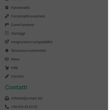
Funzionalità
Funzionalità avanzate
Come funziona
Vantaggi
Integrazioni e compatibilità
Sicurezza e conformità
News
Help
Contatti
Contatti
richieste@s-mart.biz
+39 055 43 03 52