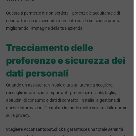
Questo ti permette di non perdere il potenziale acquirente e di
ricontattarlo in un secondo momento con la soluzione pronta,
migliorando l’immagine della tua azienda.
Tracciamento delle
preferenze e sicurezza dei
dati personali
Quando un assistente virtuale aiuta un utente a scegliere,
raccoglie informazioni importanti: preferenze di stile, taglie,
abitudini di consumo o dati di contatto. In Italia la gestione di
queste informazioni è regolata in modo molto severo dalle norme
sulla privacy.
Scegliere
Acconsentobot.click
ti garantisce una totale serenità