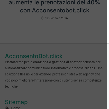
aumenta le prenotazioni del 40%
con Acconsentobot.click
12 Gennaio 2026
AcconsentoBot.click
Piattaforma per la
creazione e gestione di chatbot
pensata per
automatizzare comunicazioni, informative e processi digitali. Una
soluzione flessibile per aziende, professionisti e web agency che
vogliono migliorare l’interazione con gli utenti senza competenze
tecniche.
Sitemap
Home