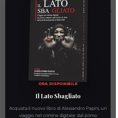
Se ti riconosci in almeno uno di questi punti, il tuo e-commerce sta
lasciando soldi sul tavolo. Affidarsi solo alle schede prodotto
statiche rallenta le tue vendite e avvantaggia i concorrenti che
rispondono in tempo reale.
Acconsentobot.click
chiarisce i dubbi dei tuoi
clienti velocizzando le
vendite
ORA DISPONIBILE
Utilizzare l’automazione nel pre-vendita non significa rendere
Il Lato Sbagliato
distante il tuo negozio, ma renderlo efficiente nel momento del
bisogno. Eliminando l’indecisione iniziale dei clienti, metti il tuo
Acquista il nuovo libro di Alessandro Papini, un
business nelle condizioni di vendere di più e meglio.
viaggio nel crimine digitale: dal primo