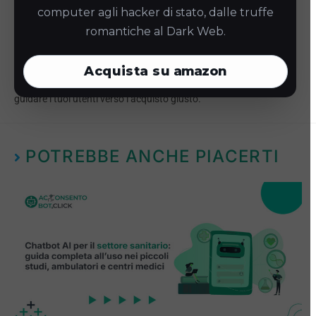
computer agli hacker di stato, dalle truffe
La tecnologia di
Acconsentobot.click
si imposta in pochi minuti e
romantiche al Dark Web.
non richiede l’aiuto di programmatori. Puoi personalizzare i flussi
di conversazione e i consigli sui prodotti in base al tuo catalogo.
Acquista su
amazon
Richiedi una demo gratuita
su
Acconsentobot.click
e inizia a
guidare i tuoi utenti verso l’acquisto giusto.
POTREBBE ANCHE PIACERTI