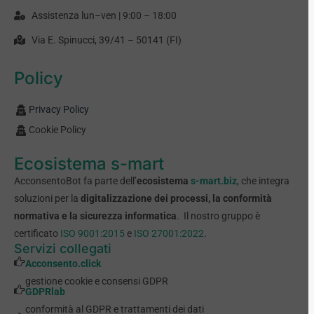
Assistenza lun–ven | 9:00 – 18:00
Via E. Spinucci, 39/41 – 50141 (FI)
Policy
Privacy Policy
Cookie Policy
Ecosistema s-mart
AcconsentoBot fa parte dell’
ecosistema
s-mart.biz
, che integra
soluzioni per la
digitalizzazione dei processi, la conformità
normativa e la sicurezza informatica
. Il nostro gruppo è
certificato
ISO 9001:2015
e
ISO 27001:2022
.
Servizi collegati
Acconsento.click
gestione cookie e consensi GDPR
GDPRlab
conformità al GDPR e trattamenti dei dati