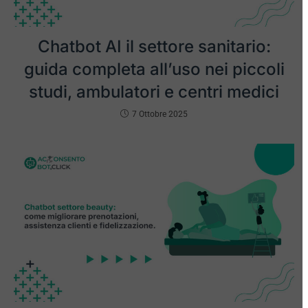
Chatbot AI il settore sanitario:
guida completa all’uso nei piccoli
studi, ambulatori e centri medici
7 Ottobre 2025