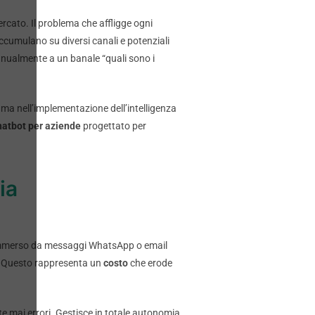
ercato. Il problema che affligge ogni
accumulano su diversi canali e potenziali
nualmente a un banale “quali sono i
, ma nell’implementazione dell’intelligenza
hatbot per aziende
progettato per
ia
è sommerso da messaggi WhatsApp o email
te. Questo rappresenta un
costo
che erode
 mai errori. Gestisce in totale autonomia