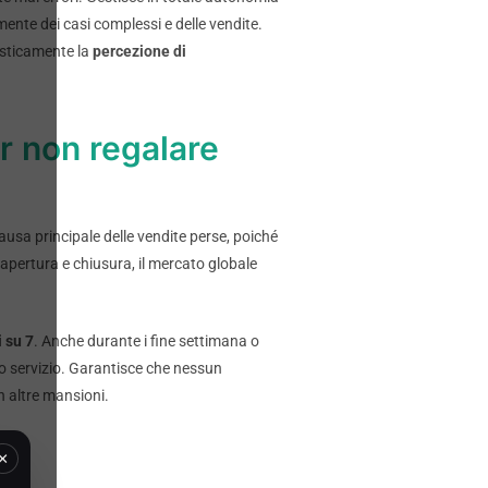
vamente dei casi complessi e delle vendite.
asticamente la
percezione di
r non regalare
causa principale delle vendite perse, poiché
apertura e chiusura, il mercato globale
i su 7
. Anche durante i fine settimana o
tuo servizio. Garantisce che nessun
 altre mansioni.
×