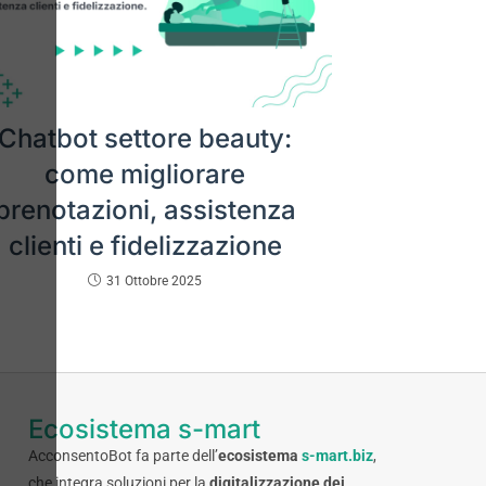
Chatbot settore beauty:
come migliorare
prenotazioni, assistenza
clienti e fidelizzazione
31 Ottobre 2025
Ecosistema s-mart
AcconsentoBot fa parte dell’
ecosistema
s-mart.biz
,
che integra soluzioni per la
digitalizzazione dei