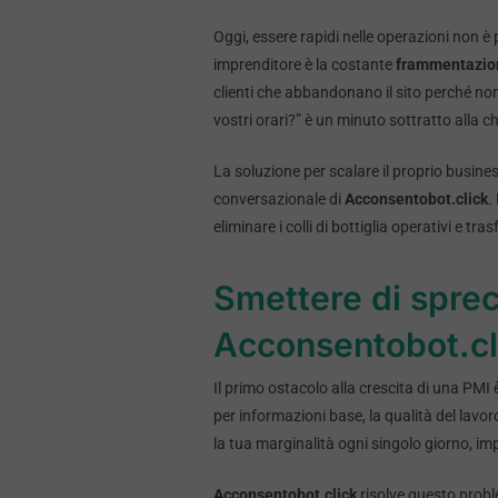
Oggi, essere rapidi nelle operazioni non è
imprenditore è la costante
frammentazio
clienti che abbandonano il sito perché n
vostri orari?” è un minuto sottratto alla ch
La soluzione per scalare il proprio busine
conversazionale di
Acconsentobot.click
.
eliminare i colli di bottiglia operativi e 
Smettere di sprec
Acconsentobot.cl
Il primo ostacolo alla crescita di una PM
per informazioni base, la qualità del lavo
la tua marginalità ogni singolo giorno, im
Acconsentobot.click
risolve questo prob