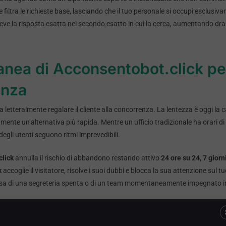
i e filtra le richieste base, lasciando che il tuo personale si occupi esclusi
iceve la risposta esatta nel secondo esatto in cui la cerca, aumentando dr
tanea di Acconsentobot.click pe
enza
ca letteralmente regalare il cliente alla concorrenza. La lentezza è oggi la 
nte un’alternativa più rapida. Mentre un ufficio tradizionale ha orari di 
degli utenti seguono ritmi imprevedibili.
lick
annulla il rischio di abbandono restando attivo
24 ore su 24, 7 giorn
k
accoglie il visitatore, risolve i suoi dubbi e blocca la sua attenzione sul 
a di una segreteria spenta o di un team momentaneamente impegnato in
ena e zero errori umani con