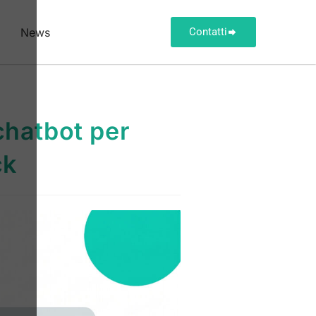
News
Contatti
 chatbot per
ck