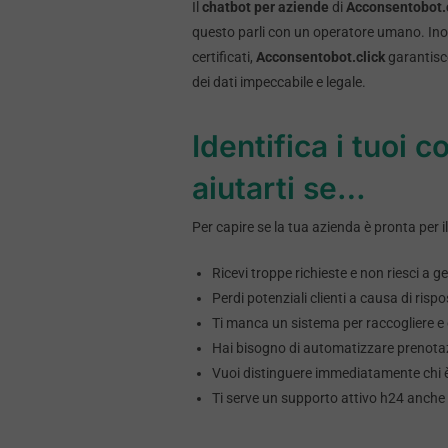
Il
chatbot per aziende
di
Acconsentobot.c
questo parli con un operatore umano. Inol
certificati,
Acconsentobot.click
garantisc
dei dati impeccabile e legale.
Identifica i tuoi c
aiutarti se…
Per capire se la tua azienda è pronta per i
Ricevi troppe richieste e non riesci a g
Perdi potenziali clienti a causa di risp
Ti manca un sistema per raccogliere e o
Hai bisogno di automatizzare prenota
Vuoi distinguere immediatamente chi è
Ti serve un supporto attivo h24 anche 