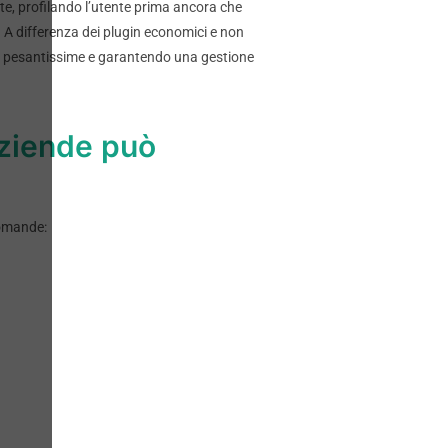
e, profilando l’utente prima ancora che
. A differenza dei plugin economici e non
i pesantissime e garantendo una gestione
 aziende può
domande: