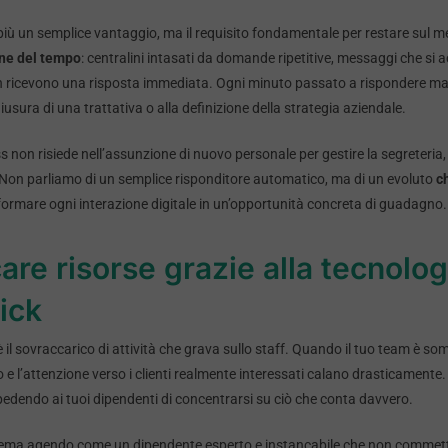
 più un semplice vantaggio, ma il requisito fondamentale per restare sul m
ne del tempo
: centralini intasati da domande ripetitive, messaggi che si 
on ricevono una risposta immediata. Ogni minuto passato a rispondere ma
iusura di una trattativa o alla definizione della strategia aziendale.
ss non risiede nell’assunzione di nuovo personale per gestire la segreteria
 Non parliamo di un semplice risponditore automatico, ma di un evoluto
c
trasformare ogni interazione digitale in un’opportunità concreta di guadagno.
are risorse grazie alla tecnolog
ick
I è il sovraccarico di attività che grava sullo staff. Quando il tuo team 
ro e l’attenzione verso i clienti realmente interessati calano drasticamen
pedendo ai tuoi dipendenti di concentrarsi su ciò che conta davvero.
lema agendo come un dipendente esperto e instancabile che non commette