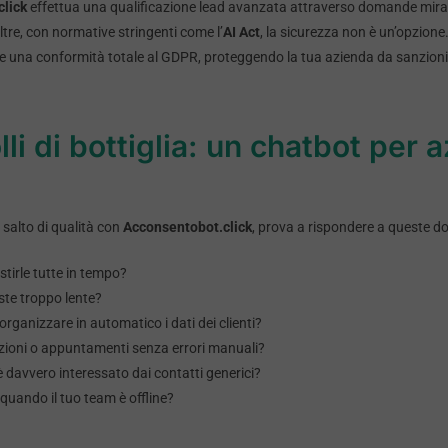
lick
effettua una qualificazione lead avanzata attraverso domande mirat
tre, con normative stringenti come l’
AI Act
, la sicurezza non è un’opzione
e una conformità totale al GDPR, proteggendo la tua azienda da sanzion
olli di bottiglia: un chatbot per
l salto di qualità con
Acconsentobot.click
, prova a rispondere a queste 
estirle tutte in tempo?
oste troppo lente?
rganizzare in automatico i dati dei clienti?
zioni o appuntamenti senza errori manuali?
 davvero interessato dai contatti generici?
quando il tuo team è offline?