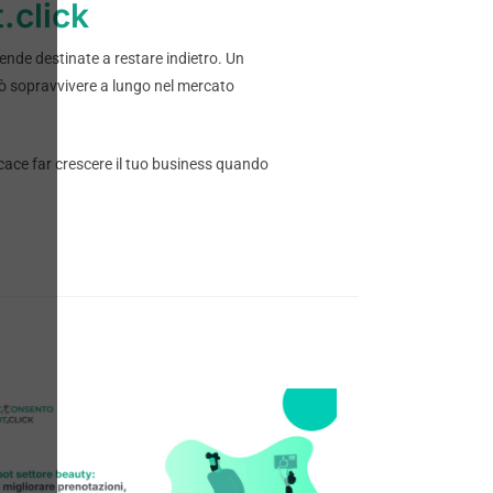
.click
iende destinate a restare indietro. Un
uò sopravvivere a lungo nel mercato
cace far crescere il tuo business quando