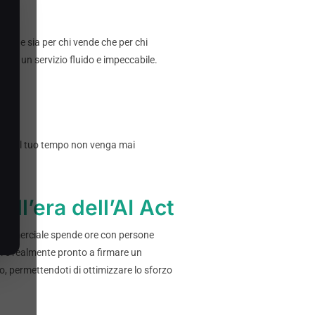
rante sia per chi vende che per chi
rcano un servizio fluido e impeccabile.
ato:
 che il tuo tempo non venga mai
ell’era dell’AI Act
m commerciale spende ore con persone
i è realmente pronto a firmare un
o, permettendoti di ottimizzare lo sforzo