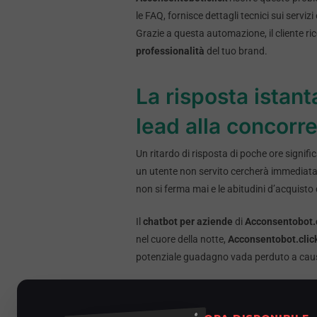
le FAQ, fornisce dettagli tecnici sui serviz
Grazie a questa automazione, il cliente r
professionalità
del tuo brand.
La risposta istan
lead alla concorr
Un ritardo di risposta di poche ore signifi
un utente non servito cercherà immediatame
non si ferma mai e le abitudini d’acquisto 
Il
chatbot per aziende
di
Acconsentobot.c
nel cuore della notte,
Acconsentobot.clic
potenziale guadagno vada perduto a caus
Agenda sempre pi