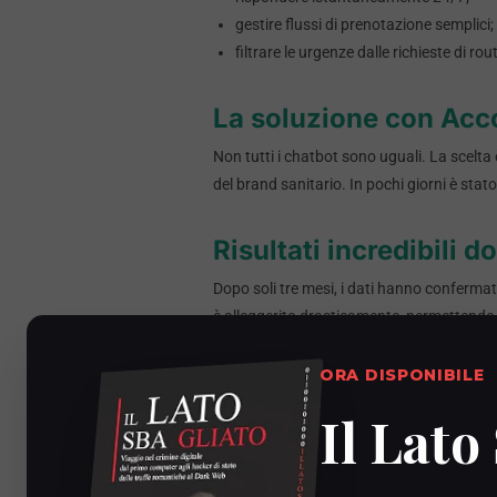
gestire flussi di prenotazione semplici;
filtrare le urgenze dalle richieste di rou
La soluzione con Acc
Non tutti i chatbot sono uguali. La scelta
del brand sanitario. In pochi giorni è stat
Risultati incredibili 
Dopo soli tre mesi, i dati hanno confermat
è alleggerito drasticamente, permettendo a
dell’intera struttura.
ORA DISPONIBILE
VO
Il Lato
Adatta il chatbot