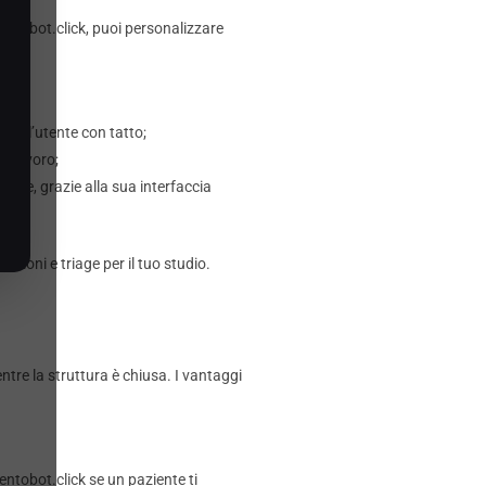
ntobot.click, puoi personalizzare
ida l’utente con tatto;
el lavoro;
are, grazie alla sua interfaccia
zioni e triage per il tuo studio.
ntre la struttura è chiusa. I vantaggi
ntobot.click se un paziente ti