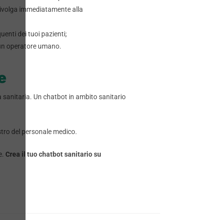
i rivolga immediatamente alla
uenti dei tuoi pazienti;
i un operatore umano.
e
a sanitaria. Un chatbot in ambito sanitario
estro del personale medico.
e.
Crea il tuo chatbot sanitario su