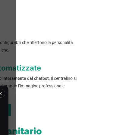
onfigurabili che riflettono la personalità
niche.
utomatizzate
ito interamente dal chatbot
. Il centralino si
migliorando l’immagine professionale
×
CK
 sanitario