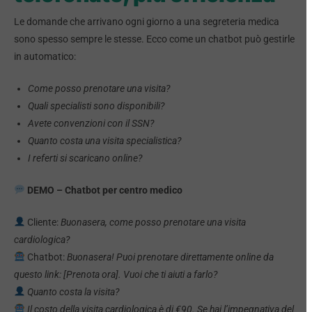
Le domande che arrivano ogni giorno a una segreteria medica
sono spesso sempre le stesse. Ecco come un chatbot può gestirle
in automatico:
Come posso prenotare una visita?
Quali specialisti sono disponibili?
Avete convenzioni con il SSN?
Quanto costa una visita specialistica?
I referti si scaricano online?
DEMO – Chatbot per centro medico
Cliente:
Buonasera, come posso prenotare una visita
cardiologica?
Chatbot:
Buonasera! Puoi prenotare direttamente online da
questo link: [Prenota ora]. Vuoi che ti aiuti a farlo?
Quanto costa la visita?
Il costo della visita cardiologica è di €90. Se hai l’impegnativa del