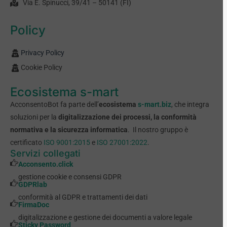
Via E. Spinucci, 39/41 – 50141 (FI)
Policy
Privacy Policy
Cookie Policy
Ecosistema s-mart
AcconsentoBot fa parte dell’
ecosistema
s-mart.biz
, che integra
soluzioni per la
digitalizzazione dei processi, la conformità
normativa e la sicurezza informatica
. Il nostro gruppo è
certificato
ISO 9001:2015
e
ISO 27001:2022
.
Servizi collegati
Acconsento.click
gestione cookie e consensi GDPR
GDPRlab
conformità al GDPR e trattamenti dei dati
FirmaDoc
digitalizzazione e gestione dei documenti a valore legale
Sticky Password