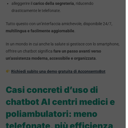
alleggerire il
carico della segreteria
, riducendo
drasticamente le telefonate.
Tutto questo con un’interfaccia amichevole, disponibile 24/7,
multilingua e facilmente aggiornabile
.
In un mondo in cui anche la salute si gestisce con lo smartphone,
offrire un chatbot significa
fare un passo avanti verso
un’assistenza moderna, accessibile e organizzata
.
Richiedi subito una demo gratuita di AcconsentoBot
Casi concreti d’uso di
c
hatbot AI centri medici e
poliambulatori
: meno
telefonate, più efficienza