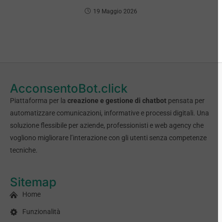
19 Maggio 2026
AcconsentoBot.click
Piattaforma per la
creazione e gestione di chatbot
pensata per
automatizzare comunicazioni, informative e processi digitali. Una
soluzione flessibile per aziende, professionisti e web agency che
vogliono migliorare l’interazione con gli utenti senza competenze
tecniche.
Sitemap
Home
Funzionalità