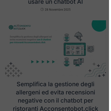
usare un chatbot AI
28 Novembre 2025
Semplifica la gestione degli
allergeni ed evita recensioni
negative con il chatbot per
ristoranti Acconsentobot.click