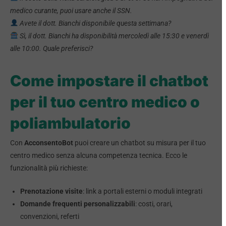
medico curante, puoi usare anche il SSN.
Avete il dott. Bianchi disponibile questa settimana?
Sì, il dott. Bianchi ha disponibilità mercoledì alle 15:30 e venerdì
alle 10:00. Quale preferisci?
Come impostare il chatbot
per il tuo centro medico o
poliambulatorio
Con
AcconsentoBot
puoi creare un chatbot su misura per il tuo
centro medico senza alcuna competenza tecnica. Ecco le
funzionalità più richieste:
Prenotazione visite
: link a portali esterni o moduli integrati
Domande frequenti personalizzabili
: costi, orari,
convenzioni, referti