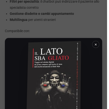
Filtri per specialità
: il chatbot può indirizzare il paziente allo
specialista corretto
Gestione disdette e cambi appuntamento
Multilingua
per utenti stranieri
Compatibile con:
Facebook
×
Instagram
WordPress
Shopify
e molte altre piattaforme
Perché scegliere
AcconsentoBot per il tuo
centro medico