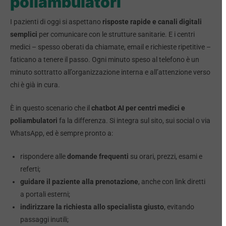
poliambulatori
I pazienti di oggi si aspettano
risposte rapide e canali digitali
semplici
per comunicare con le strutture sanitarie. E i centri
medici – spesso oberati da chiamate, email e richieste ripetitive –
faticano a tenere il passo. Ogni minuto speso al telefono è un
minuto sottratto all’organizzazione interna e all’attenzione verso
chi è già in cura.
È in questo scenario che il
chatbot AI per centri medici e
poliambulatori
fa la differenza. Si integra sul sito, sui social o via
WhatsApp, ed è sempre pronto a:
rispondere alle
domande frequenti
su orari, prezzi, esami e
referti;
guidare il paziente alla prenotazione
, anche con link diretti
a portali esterni;
indirizzare la richiesta allo specialista giusto
, evitando
passaggi inutili;