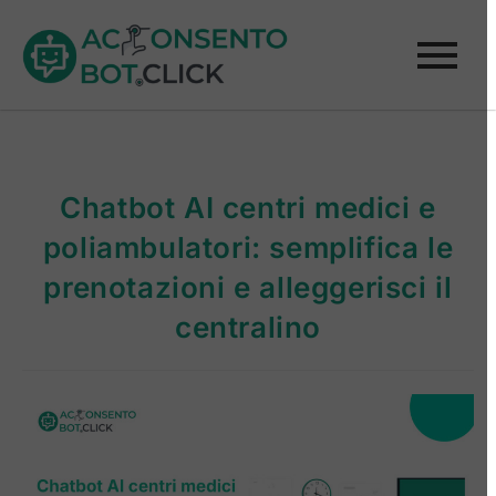
Chatbot AI centri medici e
poliambulatori: semplifica le
prenotazioni e alleggerisci il
centralino