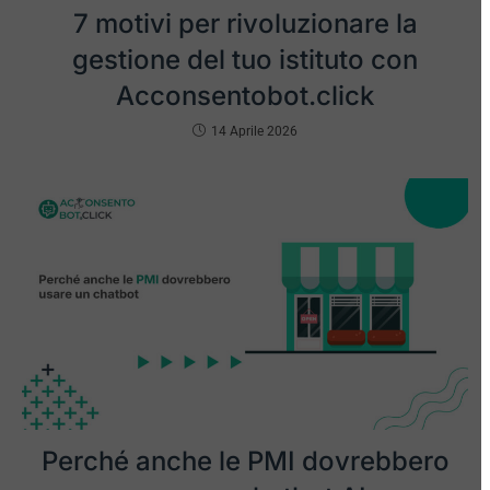
7 motivi per rivoluzionare la
gestione del tuo istituto con
Acconsentobot.click
14 Aprile 2026
Perché anche le PMI dovrebbero